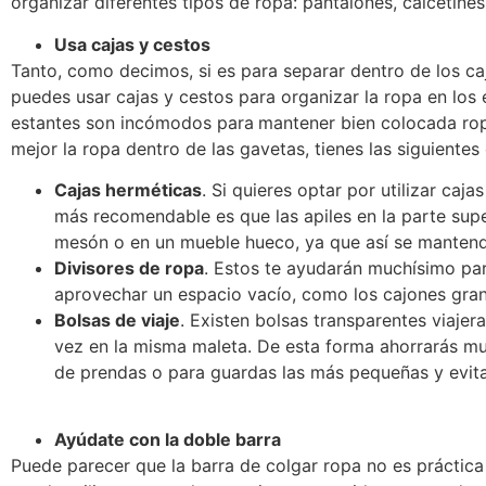
organizar diferentes tipos de ropa: pantalones, calcetine
Usa cajas y cestos
Tanto, como decimos, si es para separar dentro de los caj
puedes usar cajas y cestos para organizar la ropa en los es
estantes son incómodos para
mantener bien colocada rop
mejor la ropa dentro de las gavetas, tienes las siguientes
Cajas herméticas
. Si quieres optar por utilizar caj
más recomendable es que las apiles en la parte supe
mesón o en un mueble hueco, ya que así se mantendrá
Divisores de ropa
. Estos te ayudarán muchísimo pa
aprovechar un espacio vacío, como los cajones gran
Bolsas de viaje
. Existen bolsas transparentes viaj
vez en la misma maleta. De esta forma ahorrarás mu
de prendas o para guardas las más pequeñas y evita
Ayúdate con la doble barra
Puede parecer que la barra de colgar ropa no es práctica 