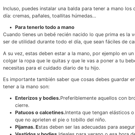
Incluso, puedes instalar una balda para tener a mano los
día: cremas, pañales, toallitas húmedas…
Para tenerlo todo a mano
Cuando tienes un bebé recién nacido lo que prima es la v
ser de utilidad durante todo el día, que sean fáciles de ca
A su vez, estas deben estar a la mano, por ejemplo en un 
colgar la ropa que le quitas y que le vas a poner a tu beb
necesitas para el cuidado diario de tu hijo.
Es importante también saber que cosas debes guardar en
tener a la mano son:
Enterizos y bodies.
Preferiblemente aquellos con bro
cierre.
Patucos o calcetines.
Intenta que tengan elásticos o
que no aprieten el pie o tobillo del niño.
Pijamas. E
stas deben ser las adecuadas para asegur
Vestidos y bodies.
Ideales para verano o esa hora d