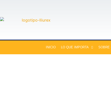
INICIO
LO QUE IMPORTA
SOBRE
Sobre la Cultura
Por qué el vino debe v
botella de cristal