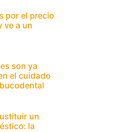
s por el precio
y ve a un
tes son ya
en el cuidado
 bucodental
ustituir un
stico: la