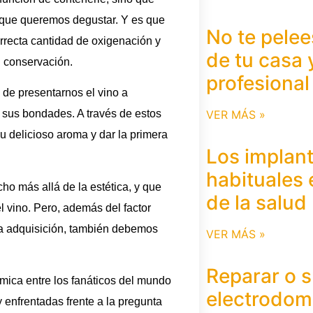
 que queremos degustar. Y es que
No te pelee
orrecta cantidad de oxigenación y
de tu casa 
u conservación.
profesional
 de presentarnos el vino a
VER MÁS »
ir sus bondades. A través de estos
u delicioso aroma y dar la primera
Los implan
habituales 
ho más allá de la estética, y que
de la salud
el vino. Pero, además del factor
tra adquisición, también debemos
VER MÁS »
Reparar o s
mica entre los fanáticos del mundo
electrodomé
 enfrentadas frente a la pregunta