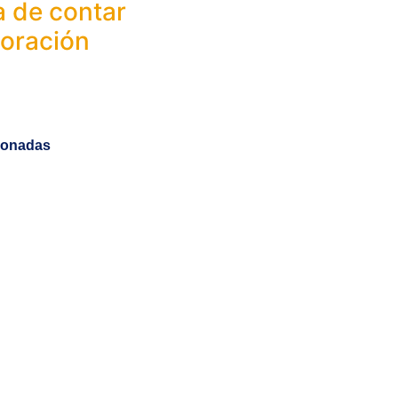
a de contar
loración
cionadas