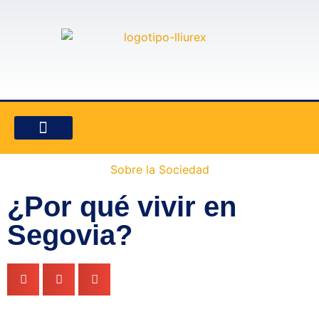
LO QUE IMPORTA
SOBRE COMERCIO
SOBRE EL HOGAR
SOBRE LA CULTURA
SOBRE LA ECONOMÍA
SOBRE LA SOCIEDAD
Sobre la Sociedad
¿Por qué vivir en
Segovia?