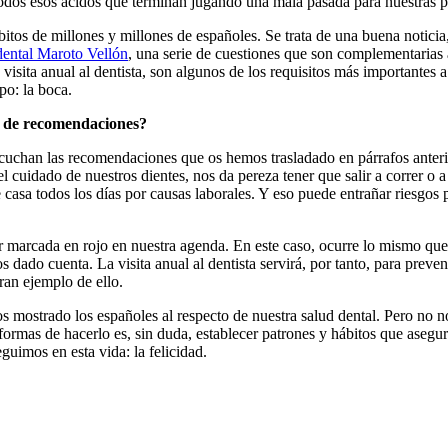
todos esos ácidos que terminan jugando una mala pasada para nuestras p
bitos de millones y millones de españoles. Se trata de una buena noticia
 dental Maroto Vellón
, una serie de cuestiones que son complementarias 
isita anual al dentista, son algunos de los requisitos más importantes 
po: la boca.
sto de recomendaciones?
scuchan las recomendaciones que os hemos trasladado en párrafos anteri
cuidado de nuestros dientes, nos da pereza tener que salir a correr o a
sa todos los días por causas laborales. Y eso puede entrañar riesgos 
tar marcada en rojo en nuestra agenda. En este caso, ocurre lo mismo que 
dado cuenta. La visita anual al dentista servirá, por tanto, para preve
ran ejemplo de ello.
mostrado los españoles al respecto de nuestra salud dental. Pero no n
ormas de hacerlo es, sin duda, establecer patrones y hábitos que asegure
guimos en esta vida: la felicidad.