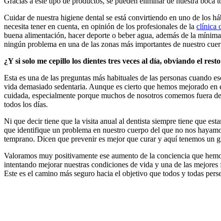
Gracias a este tipo de productos, se pueden eliminar de nuestra boca 
Cuidar de nuestra higiene dental se está convirtiendo en uno de los há
necesita tener en cuenta, en opinión de los profesionales de la
clínica
buena alimentación, hacer deporte o beber agua, además de la mínima v
ningún problema en una de las zonas más importantes de nuestro cuer
¿Y si solo me cepillo los dientes tres veces al día, obviando el re
Esta es una de las preguntas más habituales de las personas cuando e
vida demasiado sedentaria. Aunque es cierto que hemos mejorado en el 
cuidada, especialmente porque muchos de nosotros comemos fuera de ca
todos los días.
Ni que decir tiene que la visita anual al dentista siempre tiene que es
que identifique un problema en nuestro cuerpo del que no nos hayamos 
temprano. Dicen que prevenir es mejor que curar y aquí tenemos un g
Valoramos muy positivamente ese aumento de la conciencia que hemos 
intentando mejorar nuestras condiciones de vida y una de las mejores f
Este es el camino más seguro hacia el objetivo que todos y todas perse