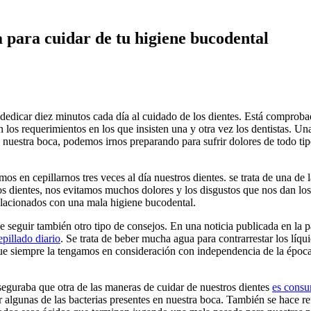
a para cuidar de tu higiene bucodental
dedicar diez minutos cada día al cuidado de los dientes. Está comproba
los requerimientos en los que insisten una y otra vez los dentistas. U
e nuestra boca, podemos irnos preparando para sufrir dolores de todo t
os en cepillarnos tres veces al día nuestros dientes. se trata de una 
s dientes, nos evitamos muchos dolores y los disgustos que nos dan los
relacionados con una mala higiene bucodental.
le seguir también otro tipo de consejos. En una noticia publicada en la
epillado diario
. Se trata de beber mucha agua para contrarrestar los líq
que siempre la tengamos en consideración con independencia de la época
seguraba que otra de las maneras de cuidar de nuestros dientes
es consu
algunas de las bacterias presentes en nuestra boca. También se hace ref