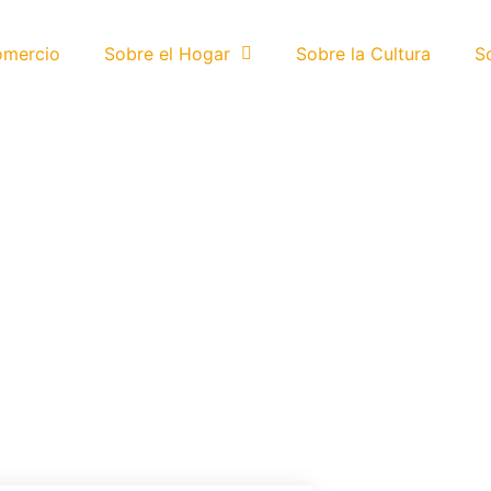
omercio
Sobre el Hogar
Sobre la Cultura
S
ño es posible:
tes maneras.