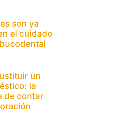
tes son ya
en el cuidado
 bucodental
ustituir un
stico: la
a de contar
loración