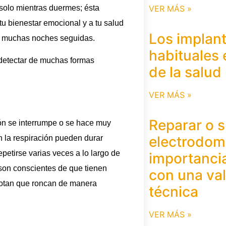
VER MÁS »
 solo mientras duermes; ésta
 tu bienestar emocional y a tu salud
Los implan
te muchas noches seguidas.
habituales 
y detectar de muchas formas
de la salud
VER MÁS »
Reparar o s
ión se interrumpe o se hace muy
electrodomé
n la respiración pueden durar
etirse varias veces a lo largo de
importanci
son conscientes de que tienen
con una va
notan que roncan de manera
técnica
VER MÁS »