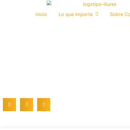
inicio
Lo que importa
Sobre C
Sobre Cuidarse
Tratar la apnea del sue
cuídate de las siguien