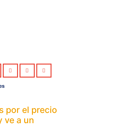
es
s por el precio
y ve a un