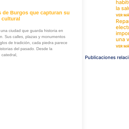
habit
la sa
 de Burgos que capturan su
VER MÁ
 cultural
Repar
elect
una ciudad que guarda historia en
impor
ón. Sus calles, plazas y monumentos
una v
glos de tradición, cada piedra parece
VER MÁ
istorias del pasado. Desde la
catedral,
Publicaciones rela