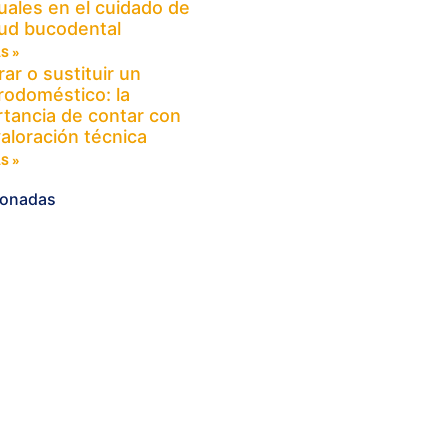
uales en el cuidado de
lud bucodental
S »
ar o sustituir un
rodoméstico: la
tancia de contar con
aloración técnica
S »
cionadas