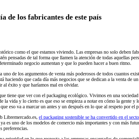
 de los fabricantes de este país
órico como el que estamos viviendo. Las empresas no solo deben fabric
stén pensadas de tal forma que llamen la atención de todas aquellas per
n determinado negocio aumentan y que lo pueden hacer a buen ritmo.
a uno de los argumentos de venta más poderosos de todos cuantos existen
 está haciendo que cada día más negocios que se dedican a la venta de u
 al éxito y que haríamos mal en olvidar.
o que tiene que ver con el packaging ecológico. Vivimos en una socieda
de la vida y lo cierto es que eso se empieza a notar en cómo la gente y
ue eso va a marcar un antes y un después en lo que al respeto por el pl
web Libremercado.es,
el packaging sostenible se ha convertido en el secto
s ya es uno de los modelos de comercio más importantes y con más futu
us preferencias.
a prioridad en lo que respecta a las empresas encargadas de comerciali