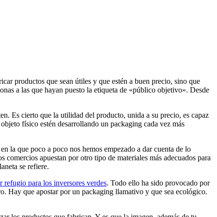
ar productos que sean útiles y que estén a buen precio, sino que
sonas a las que hayan puesto la etiqueta de «público objetivo». Desde
. Es cierto que la utilidad del producto, unida a su precio, es capaz
n objeto físico estén desarrollando un packaging cada vez más
d en la que poco a poco nos hemos empezado a dar cuenta de lo
 los comercios apuestan por otro tipo de materiales más adecuados para
aneta se refiere.
r refugio para los inversores verdes
. Todo ello ha sido provocado por
ro. Hay que apostar por un packaging llamativo y que sea ecológico.
zar los productos que fabrican. Y es que la imagen, además de tu