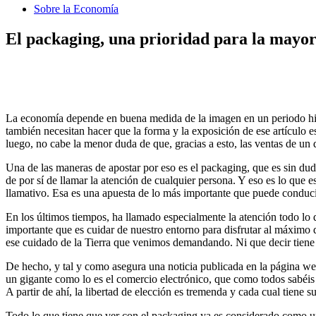
Sobre la Economía
El packaging, una prioridad para la mayoría
La economía depende en buena medida de la imagen en un periodo hist
también necesitan hacer que la forma y la exposición de ese artículo e
luego, no cabe la menor duda de que, gracias a esto, las ventas de u
Una de las maneras de apostar por eso es el packaging, que es sin dud
de por sí de llamar la atención de cualquier persona. Y eso es lo que
llamativo. Esa es una apuesta de lo más importante que puede conducir
En los últimos tiempos, ha llamado especialmente la atención todo l
importante que es cuidar de nuestro entorno para disfrutar al máximo 
ese cuidado de la Tierra que venimos demandando. Ni que decir tiene q
De hecho, y tal y como asegura una noticia publicada en la página 
un gigante como lo es el comercio electrónico, que como todos sabéi
A partir de ahí, la libertad de elección es tremenda y cada cual tiene s
Todo lo que tiene que ver con el packaging ya es considerado como un