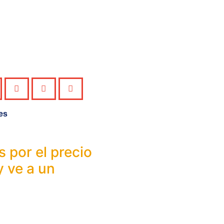
es
s por el precio
y ve a un