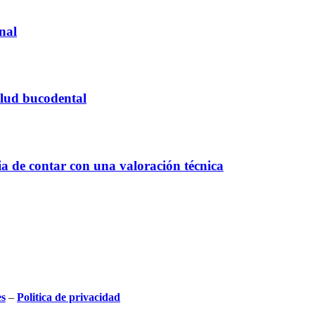
onal
alud bucodental
ia de contar con una valoración técnica
es
–
Politica de privacidad