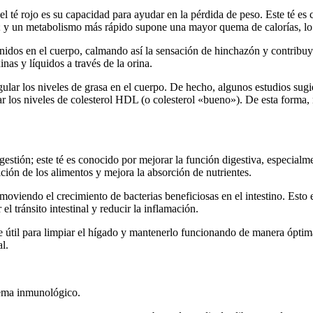
té rojo es su capacidad para ayudar en la pérdida de peso. Este té es c
; y un metabolismo más rápido supone una mayor quema de calorías, lo cu
etenidos en el cuerpo, calmando así la sensación de hinchazón y contrib
nas y líquidos a través de la orina.
egular los niveles de grasa en el cuerpo. De hecho, algunos estudios su
los niveles de colesterol HDL (o colesterol «bueno»). De esta forma, 
 digestión; este té es conocido por mejorar la función digestiva, espec
ición de los alimentos y mejora la absorción de nutrientes.
omoviendo el crecimiento de bacterias beneficiosas en el intestino. Esto
el tránsito intestinal y reducir la inflamación.
 útil para limpiar el hígado y mantenerlo funcionando de manera óptima.
l.
stema inmunológico.