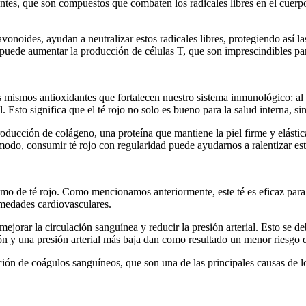
antes, que son compuestos que combaten los radicales libres en el cuerp
lavonoides, ayudan a neutralizar estos radicales libres, protegiendo así 
puede aumentar la producción de células T, que son imprescindibles para
s mismos antioxidantes que fortalecen nuestro sistema inmunológico: al c
. Esto significa que el té rojo no solo es bueno para la salud interna, s
 producción de colágeno, una proteína que mantiene la piel firme y elást
te modo, consumir té rojo con regularidad puede ayudarnos a ralentizar e
mo de té rojo. Como mencionamos anteriormente, este té es eficaz para r
ermedades cardiovasculares.
jorar la circulación sanguínea y reducir la presión arterial. Esto se de
ión y una presión arterial más baja dan como resultado un menor riesgo d
ción de coágulos sanguíneos, que son una de las principales causas de l