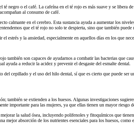
del té negro o el café. La cafeína en el té rojo es más suave y se libera
 acompañan al consumo de café.
ecto calmante en el cerebro. Esta sustancia ayuda a aumentar los nivel
entendemos que el té rojo no solo te despierta, sino que también puede m
 el estrés y la ansiedad, especialmente en aquellos días en los que nec
 rojo también son capaces de ayudarnos a combatir las bacterias que caus
ual ayuda a reducir la acidez y prevenir el desgaste del esmalte dental.
 del cepillado y el uso del hilo dental, sí que es cierto que puede ser u
gestión; también se extienden a los huesos. Algunas investigaciones sugi
nte importante para las mujeres, ya que ellas tienen un mayor riesgo d
mejorar la salud ósea, incluyendo polifenoles y fitoquímicos que tienen
na mejor absorción de los nutrientes esenciales para los huesos, como e